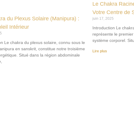
Le Chakra Racin
Votre Centre de S
ra du Plexus Solaire (Manipura) :
juin 17, 2025
leil Intérieur
Introduction Le chakr
25
représente le premier
système corporel. Situ
on Le chakra du plexus solaire, connu sous le
ipura en sanskrit, constitue notre troisième
Lire plus
ergétique. Situé dans la région abdominale
e,