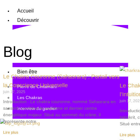
Accueil
Découvrir
Chambre à tachyon
Blog
Les Tachyons
Tarifs
Bien être
Le Chakra Couronne (Sahasrara) : Portail vers
la Conscience Universelle
Le Chak
Pierre de Cintamani
juin 17, 2025
l’Intuit
Les Chakras
juin 17, 20
Introduction : Le chakra couronne, nommé Sahasrara en
sanskrit, constitue le septième et dernier centre
Interview du gardien
Introducti
énergétique majeur. Situé au sommet du crâne, il
sanskrit, 
représente notre
Situé entre
X
Lire plus
Lire plus